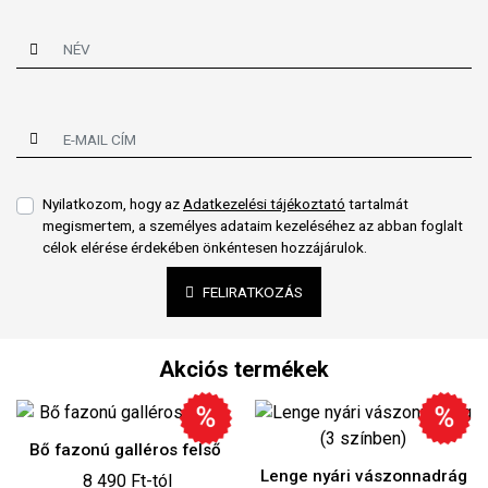
Nyilatkozom, hogy az
Adatkezelési tájékoztató
tartalmát
megismertem, a személyes adataim kezeléséhez az abban foglalt
célok elérése érdekében önkéntesen hozzájárulok.
FELIRATKOZÁS
Akciós termékek
 galléros felső
Lenge nyári vászonnadrág
Narancs sz
90 Ft-tól