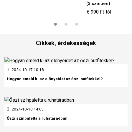
(3 színben)
in
6 990 Ft-tól
6 99
Cikkek, érdekességek
2024-10-17 10:18
Hogyan emeld ki az előnyeidet az őszi outfitekkel?
2024-10-10 14:03
Őszi színpaletta a ruhatáradban