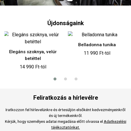
Újdonságaink
Belladonna tunika
Terracotta 7/
oknya, velúr
11 990 Ft-tól
13 990 
éttel
 Ft-tól
Feliratkozás a hírlevélre
Iratkozzon fel hírlevelünkre és értesüljön elsőként kedvezményeinkről
és új termékeinkről.
Kérjük, hogy személyes adatai megadása előtt olvassa el
Adatkezelési
tájékoztatónkat.