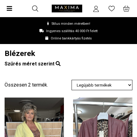
Stílus minden méretben!
Ingyenes szállítás 40 000 Ft felett
Online bankkártyás fizetés
Blézerek
Szűrés méret szerint
Összesen 2 termék.