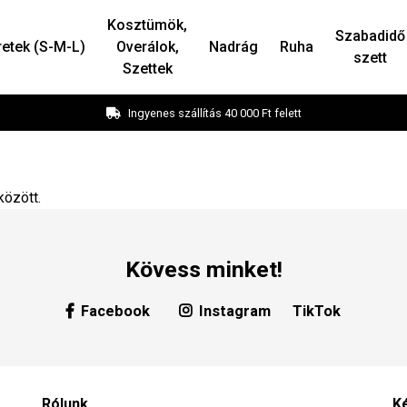
Kosztümök,
Szabadidő
retek (S-M-L)
Overálok,
Nadrág
Ruha
szett
Szettek
Ingyenes szállítás 40 000 Ft felett
között.
Kövess minket!
Facebook
Instagram
TikTok
Rólunk
K