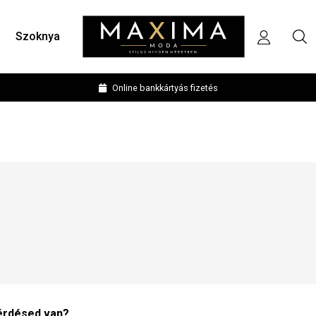
Szoknya
Online bankkártyás fizetés
érdésed van?