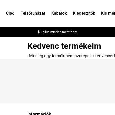
Cipő
Felsőruházat
Kabátok
Kiegészítők
Kis mé
Stílus minden méretben!
Kedvenc termékeim
Jelenleg egy termék sem szerepel a kedvencei 
Információk