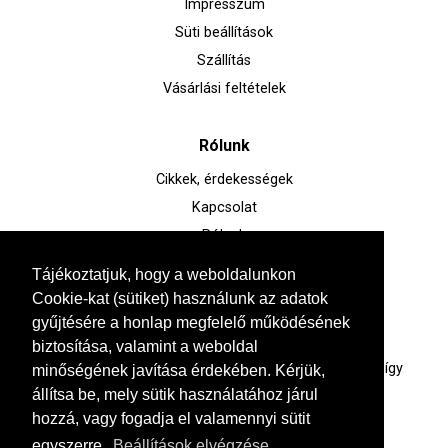
Impresszum
Süti beállítások
Szállítás
Vásárlási feltételek
Rólunk
Cikkek, érdekességek
Kapcsolat
Rólunk
Tájékoztatjuk, hogy a weboldalunkon
Kérdésed van?
Cookie-kat (sütiket) használunk az adatok
gyűjtésére a honlap megfelelő működésének
+36 30 285 0905
biztosítása, valamint a weboldal
Értékesítőink széles termékismerettel rendelkeznek, így
minőségének javítása érdekében. Kérjük,
kérdéseiddel bátran fordulhatsz hozzájuk.
állítsa be, mely sütik használatához járul
hozzá, vagy fogadja el valamennyi sütit
egyszerre.
Beállítások elvégzése