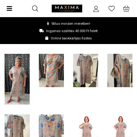
Stílus minden méretben!
Ingyenes szállítás 40 000 Ft felett
Online bankkártyás fizetés