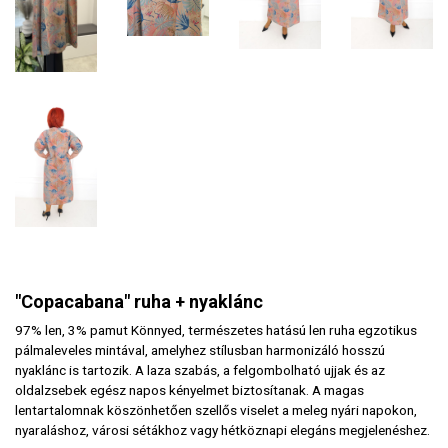
"Copacabana" ruha + nyaklánc
97% len, 3% pamut Könnyed, természetes hatású len ruha egzotikus
pálmaleveles mintával, amelyhez stílusban harmonizáló hosszú
nyaklánc is tartozik. A laza szabás, a felgombolható ujjak és az
oldalzsebek egész napos kényelmet biztosítanak. A magas
lentartalomnak köszönhetően szellős viselet a meleg nyári napokon,
nyaraláshoz, városi sétákhoz vagy hétköznapi elegáns megjelenéshez.