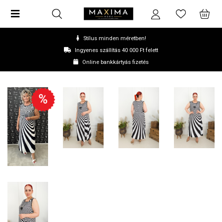
Stílus minden méretben!
Ingyenes szállítás 40 000 Ft felett
Online bankkártyás fizetés