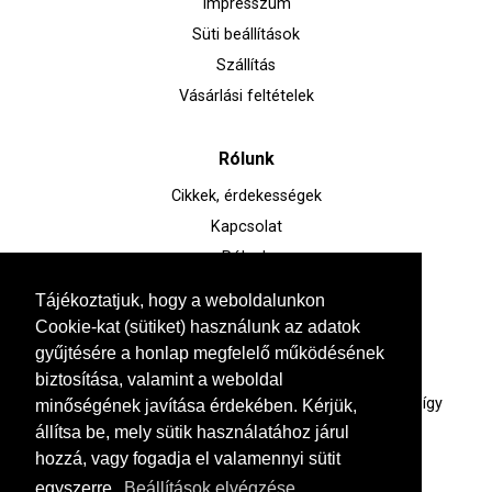
Impresszum
Süti beállítások
Szállítás
Vásárlási feltételek
Rólunk
Cikkek, érdekességek
Kapcsolat
Rólunk
Tájékoztatjuk, hogy a weboldalunkon
Kérdésed van?
Cookie-kat (sütiket) használunk az adatok
gyűjtésére a honlap megfelelő működésének
+36 30 285 0905
biztosítása, valamint a weboldal
Értékesítőink széles termékismerettel rendelkeznek, így
minőségének javítása érdekében. Kérjük,
kérdéseiddel bátran fordulhatsz hozzájuk.
állítsa be, mely sütik használatához járul
hozzá, vagy fogadja el valamennyi sütit
egyszerre.
Beállítások elvégzése