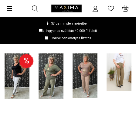
Stílus minden méretben!
Ingyenes szállítás 40 000 Ft felett
Online bankkártyás fizetés