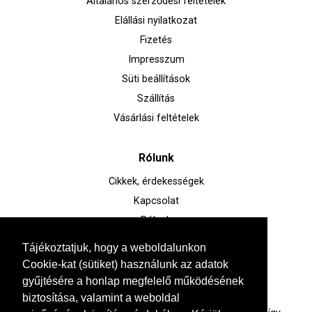
Általános szerződési feltételek
Elállási nyilatkozat
Fizetés
Impresszum
Süti beállítások
Szállítás
Vásárlási feltételek
Rólunk
Cikkek, érdekességek
Kapcsolat
Rólunk
Tájékoztatjuk, hogy a weboldalunkon
Kérdésed van?
Cookie-kat (sütiket) használunk az adatok
gyűjtésére a honlap megfelelő működésének
+36 30 285 0905
biztosítása, valamint a weboldal